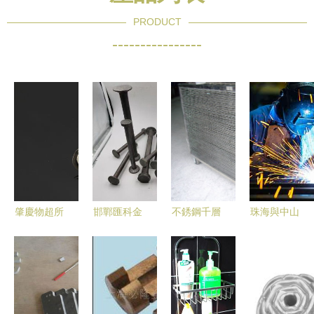
PRODUCT
----------------
肇慶物超所
邯鄲匯科金
不銹鋼千層
珠海與中山
值的鋼鎖
屬制品建筑
架產品圖片
鈑金加工行
104箱包搭
配件標準價
展示與介紹
業探析 以
扣與湖南不
解析 選購
- 東莞市宇
焊接、機箱
銹鋼搭扣
指南與市場
恒金屬制品
機柜與激光