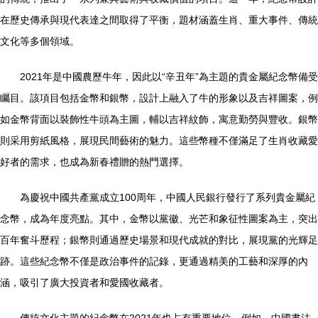
在歷史傳承與現代表達之間取得了平衡，題材涵蓋生肖、重大事件、傳統
文化等多個領域。
2021年是中國農歷牛年，因此以“辛丑年”為主題的貴金屬紀念幣備受
矚目。該項目包括金幣和銀幣，設計上融入了牛的形象以及吉祥圖案，例
如金幣背面以裝飾性牛頭為主圖，輔以吉祥紋飾，寓意勤勞與豐收。銀幣
則采用剪紙風格，展現民間藝術的魅力。這些幣種不僅滿足了生肖收藏愛
好者的需求，也成為新春禮贈的熱門選擇。
為慶祝中國共產黨成立100周年，中國人民銀行發行了系列貴金屬紀
念幣，成為年度亮點。其中，金幣以黨徽、光芒和象征性圖案為主，突出
百年奮斗歷程；銀幣則通過歷史場景和現代成就的對比，展現黨的光輝足
跡。這些紀念幣不僅是政治事件的記錄，更通過精美的工藝和深厚的內
涵，吸引了廣大投資者和愛國收藏者。