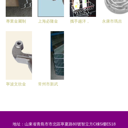
金屬制品的
展望
公司
切割為核心
卓越之選
競爭力
專業金屬制
上海必隆金
攜手越洋，
永康市瑪吉
品與異形件
屬制品鋁及
共贏未來
克金屬制品
切割加工
鋁合金材產
——東莞市
廠 精工制
一站式生產
品全覽
企石越洋金
造，鑄就金
廠家與價格
屬制品廠衛
屬之美
解析
浴用品加盟
連鎖火熱招
商中
寧波文欣金
常州市新武
屬制品 精
金屬制品有
密傳動，品
限公司 專
質驅動——
注品質，鑄
變速器齒輪
就信賴
地址：山東省青島市市北區寧夏路80號智立方C棟5樓E518
與軸產品概